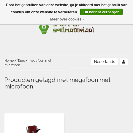
Door het gebruiken van onze website, ga je akkoord met het gebruik van
Menu
cookies om onze website te verbeteren.
Dit bericht verbergen
Meer over cookies »
Ballen
Foamballen met huid
Scholen-BSO
Balanceren
Foamballen zonder huid
Recreatie
Buitenspelen
Bouwen/constructie
Accessoires/opbergen
Foamballen gecoat
Home
/
Tags
/
megafoon met
Nederlands
microfoon
Conditie/coördinatie
Camping
Beweging/motoriek/coördinatie
Gezelschapsspellen
Luchtgevulde ballen
Producten getagd met megafoon met
microfoon
Fijne motoriek/tastbaar
Fluiten
Sporten A-Z
Jongleren-circusmateriaal
Gooien-vangen-werpen
Voetballen
Atletiek
Grove motoriek/beweging
(E)boeken
Hesjes, banden en lintjes
Sport- en speldagen
Mikken
Overige speelballen
Badminton
Ecologische Verantwoord Materiaal
Speciale educatie
Meten/tellen
Zwemmen en Waterpret
Rijden
Basketbal
Opbergen
Water en zand