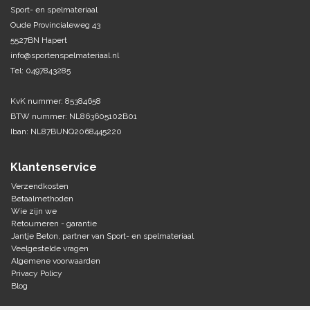
Sport- en spelmateriaal
Oude Provincialeweg 43
Tennis-Squash
5527BN Hapert
info@sportenspelmateriaal.nl
Vechtsport
Tel: 0497843285
Voetbal
KvK nummer: 85384658
Doelen
BTW nummer: NL863605102B01
Verzorging
Volleybal
Iban: NL87BUNQ2068445220
Voetballen
Overige/training
Zwemsport
Klantenservice
Verzendkosten
Betaalmethoden
Wie zijn we
Retourneren - garantie
Jantje Beton, partner van Sport- en spelmateriaal
Veelgestelde vragen
Algemene voorwaarden
Privacy Policy
Blog