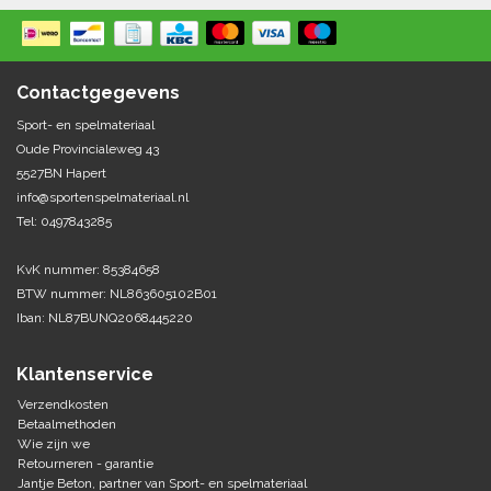
Contactgegevens
Sport- en spelmateriaal
Oude Provincialeweg 43
5527BN Hapert
info@sportenspelmateriaal.nl
Tel: 0497843285
KvK nummer: 85384658
BTW nummer: NL863605102B01
Iban: NL87BUNQ2068445220
Klantenservice
Verzendkosten
Betaalmethoden
Wie zijn we
Retourneren - garantie
Jantje Beton, partner van Sport- en spelmateriaal