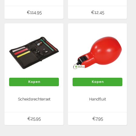
€114,95
€12,45
Kopen
Kopen
Scheidsrechterset
Handfluit
€25,95
€7,95