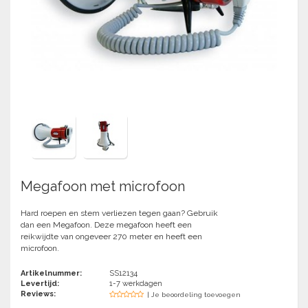
Springen
Fitness
Pionnen, hoepels en markering
Teamspelen
Bootcamp / hiit
Krachttraining
Golf
Pompen
Sportschool/fysiotherapeut
Matten
Thuis trainen
Handbal
Overige
Hockey
Veiligheid en eerste hulp
Honkbal-Softbal-Beeball
Dobbelstenen
Handschoenen
Megafoon met microfoon
Slagmateriaal
Korfbal
Ballen
Hard roepen en stem verliezen tegen gaan? Gebruik
Honken/ statieven
dan een Megafoon. Deze megafoon heeft een
Lacrosse
Overige/training
reikwijdte van ongeveer 270 meter en heeft een
microfoon.
Rugby/ American football
Artikelnummer:
SS12134
Levertijd:
1-7 werkdagen
Reviews:
| Je beoordeling toevoegen
Tafeltennis