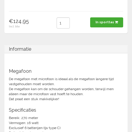
Tennis-Squash
€124,95
In sporttas
Vechtsport
Incl. btw
Voetbal
Doelen
Informatie
Verzorging
Volleybal
Voetballen
Overige/training
Zwemsport
Megafoon
De megafoon met microfoon is ideaal als de megafoon langere tijd
vastgehouden moet worden.
De megafoon kan om de schouder gehangen worden, terwijl men
alleen maar de microfoon vast hoeft te houden.
Dat praat een stuk makkelijker!
Specificaties
Bereik: 270 meter
Vermogen: 16 watt
Exclusief 6 batterijen (9v type C)