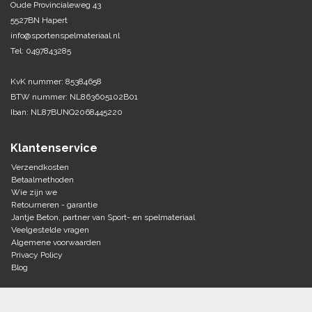
Oude Provincialeweg 43
5527BN Hapert
Tennis-Squash
info@sportenspelmateriaal.nl
Tel: 0497843285
Vechtsport
KvK nummer: 85384658
Voetbal
BTW nummer: NL863605102B01
Doelen
Iban: NL87BUNQ2068445220
Verzorging
Volleybal
Voetballen
Klantenservice
Overige/training
Zwemsport
Verzendkosten
Betaalmethoden
Wie zijn we
Retourneren - garantie
Jantje Beton, partner van Sport- en spelmateriaal
Veelgestelde vragen
Algemene voorwaarden
Privacy Policy
Blog