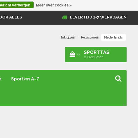
bericht verbergen
Meer over cookies »
OOR ALLES
LEVERTIJD 1-7 WERKDAGEN
Nederlands
Inloggen
|
Registreren
SPORTTAS
0
Producten
e
Sporten A-Z