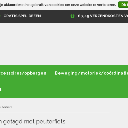
 je akkoord met het gebruik van cookies om onze website te verbeteren.
Dit 
GRATIS SPELIDEEËN
€ 7,49 VERZENDKOSTEN V
ccessoires/opbergen
Beweging/motoriek/coördinati
l
uterfiets
 getagd met peuterfiets