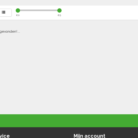
€
0
€
5
gevonden!...
vice
Mijn account