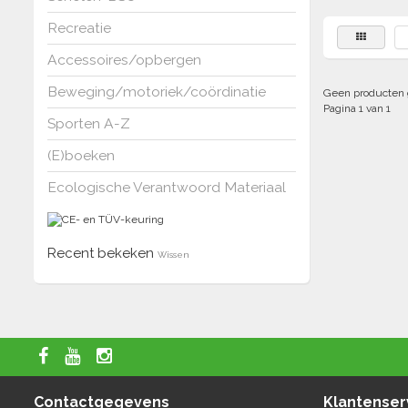
Recreatie
Accessoires/opbergen
Beweging/motoriek/coördinatie
Geen producten 
Pagina 1 van 1
Sporten A-Z
(E)boeken
Ecologische Verantwoord Materiaal
Recent bekeken
Wissen
Contactgegevens
Klantenser