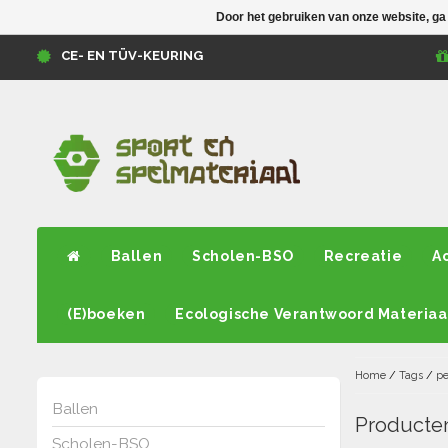
Door het gebruiken van onze website, ga
CE- EN TÜV-KEURING
Ballen
Scholen-BSO
Recreatie
A
(E)boeken
Ecologische Verantwoord Materiaa
Home
/
Tags
/
pe
Ballen
Producten
Scholen-BSO