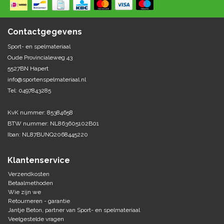
Springen
Fitness
Pionnen, hoepels en markering
Teamspelen
Bootcamp / hiit
Contactgegevens
Krachttraining
Golf
Sport- en spelmateriaal
Pompen
Sportschool/fysiotherapeut
Matten
Oude Provincialeweg 43
Thuis trainen
Handbal
5527BN Hapert
Overige
info@sportenspelmateriaal.nl
Tel: 0497843285
Hockey
Veiligheid en eerste hulp
KvK nummer: 85384658
Honkbal-Softbal-Beeball
Dobbelstenen
BTW nummer: NL863605102B01
Handschoenen
Iban: NL87BUNQ2068445220
Slagmateriaal
Korfbal
Ballen
Honken/ statieven
Klantenservice
Lacrosse
Overige/training
Verzendkosten
Betaalmethoden
Wie zijn we
Rugby/ American football
Retourneren - garantie
Jantje Beton, partner van Sport- en spelmateriaal
Tafeltennis
Veelgestelde vragen