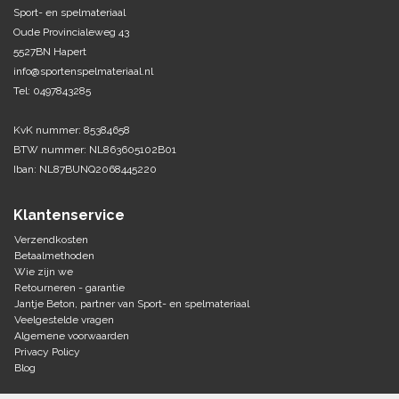
Sport- en spelmateriaal
Oude Provincialeweg 43
Tennis-Squash
5527BN Hapert
info@sportenspelmateriaal.nl
Vechtsport
Tel: 0497843285
Voetbal
KvK nummer: 85384658
Doelen
BTW nummer: NL863605102B01
Verzorging
Volleybal
Iban: NL87BUNQ2068445220
Voetballen
Overige/training
Zwemsport
Klantenservice
Verzendkosten
Betaalmethoden
Wie zijn we
Retourneren - garantie
Jantje Beton, partner van Sport- en spelmateriaal
Veelgestelde vragen
Algemene voorwaarden
Privacy Policy
Blog