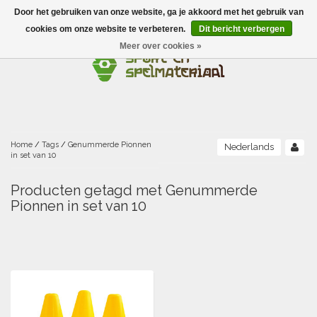
Door het gebruiken van onze website, ga je akkoord met het gebruik van
Menu
cookies om onze website te verbeteren.
Dit bericht verbergen
Meer over cookies »
Ballen
Foamballen met huid
Scholen-BSO
Balanceren
Foamballen zonder huid
Recreatie
Buitenspelen
Bouwen/constructie
Accessoires/opbergen
Foamballen gecoat
Home
/
Tags
/
Genummerde Pionnen
Nederlands
in set van 10
Conditie/coördinatie
Camping
Beweging/motoriek/coördinatie
Gezelschapsspellen
Luchtgevulde ballen
Producten getagd met Genummerde
Pionnen in set van 10
Fijne motoriek/tastbaar
Fluiten
Sporten A-Z
Jongleren-circusmateriaal
Gooien-vangen-werpen
Voetballen
Atletiek
Grove motoriek/beweging
(E)boeken
Hesjes, banden en lintjes
Sport- en speldagen
Mikken
Overige speelballen
Badminton
Ecologische Verantwoord Materiaal
Speciale educatie
Meten/tellen
Zwemmen en Waterpret
Rijden
Basketbal
Opbergen
Water en zand