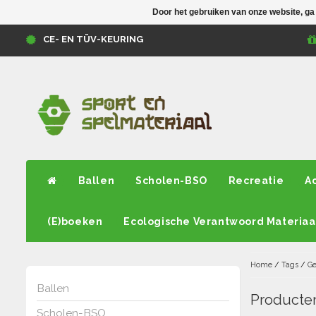
Door het gebruiken van onze website, ga
CE- EN TÜV-KEURING
Ballen
Scholen-BSO
Recreatie
A
(E)boeken
Ecologische Verantwoord Materiaa
Home
/
Tags
/
Ge
Ballen
Producten
Scholen-BSO