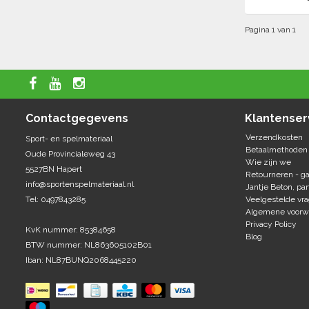
Pagina 1 van 1
Contactgegevens
Klantenser
Verzendkosten
Sport- en spelmateriaal
Betaalmethoden
Oude Provincialeweg 43
Wie zijn we
5527BN Hapert
Retourneren - ga
info@sportenspelmateriaal.nl
Jantje Beton, par
Tel: 0497843285
Veelgestelde vr
Algemene voorw
Privacy Policy
KvK nummer: 85384658
Blog
BTW nummer: NL863605102B01
Iban: NL87BUNQ2068445220