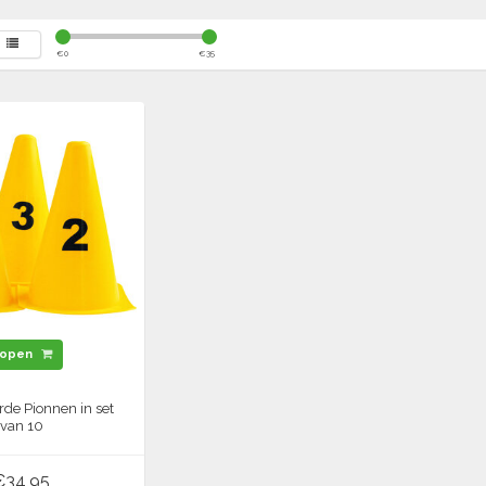
€
0
€
35
open
e Pionnen in set
van 10
€34,95