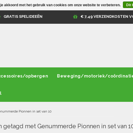
 je akkoord met het gebruik van cookies om onze website te verbeteren.
Dit 
GRATIS SPELIDEEËN
€ 7,49 VERZENDKOSTEN V
ccessoires/opbergen
Beweging/motoriek/coördinati
l
nummerde Pionnen in set van 10
 getagd met Genummerde Pionnen in set van 1