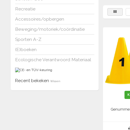
Recreatie
Accessoires/opbergen
Beweging/motoriek/coördinatie
Sporten A-Z
(E)boeken
Ecologische Verantwoord Materiaal
Recent bekeken
Wissen
K
Genummerd