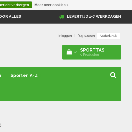
bericht verbergen
Meer over cookies »
OOR ALLES
LEVERTIJD 1-7 WERKDAGEN
Nederlands
Inloggen
|
Registreren
SPORTTAS
0
Producten
e
Sporten A-Z
0