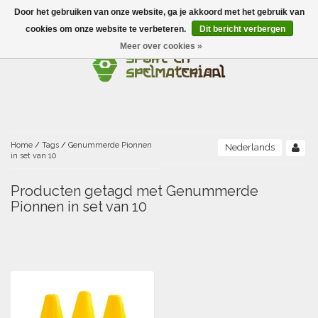
Door het gebruiken van onze website, ga je akkoord met het gebruik van
Menu
cookies om onze website te verbeteren.
Dit bericht verbergen
Meer over cookies »
Ballen
Foamballen met huid
Scholen-BSO
Balanceren
Foamballen zonder huid
Recreatie
Buitenspelen
Bouwen/constructie
Accessoires/opbergen
Foamballen gecoat
Home
/
Tags
/
Genummerde Pionnen
Nederlands
in set van 10
Conditie/coördinatie
Camping
Beweging/motoriek/coördinatie
Gezelschapsspellen
Luchtgevulde ballen
Producten getagd met Genummerde
Pionnen in set van 10
Fijne motoriek/tastbaar
Fluiten
Sporten A-Z
Jongleren-circusmateriaal
Gooien-vangen-werpen
Voetballen
Atletiek
Grove motoriek/beweging
(E)boeken
Hesjes, banden en lintjes
Sport- en speldagen
Mikken
Overige speelballen
Badminton
Ecologische Verantwoord Materiaal
Speciale educatie
Meten/tellen
Zwemmen en Waterpret
Rijden
Basketbal
Opbergen
Water en zand