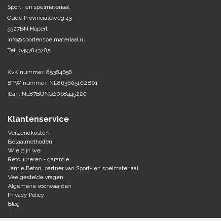
Sport- en spelmateriaal
Oude Provincialeweg 43
Tennis-Squash
5527BN Hapert
info@sportenspelmateriaal.nl
Vechtsport
Tel: 0497843285
Voetbal
KvK nummer: 85384658
Doelen
BTW nummer: NL863605102B01
Verzorging
Volleybal
Iban: NL87BUNQ2068445220
Voetballen
Overige/training
Zwemsport
Klantenservice
Verzendkosten
Betaalmethoden
Wie zijn we
Retourneren - garantie
Jantje Beton, partner van Sport- en spelmateriaal
Veelgestelde vragen
Algemene voorwaarden
Privacy Policy
Blog